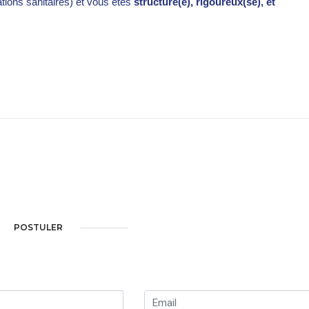
ations sanitaires) et vous êtes
structuré(e), rigoureux(se), et
POSTULER