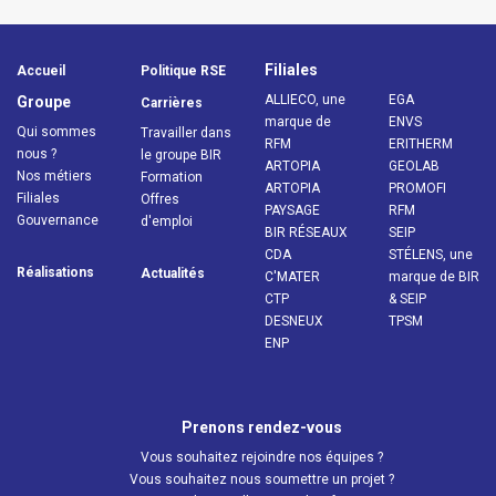
Filiales
Accueil
Politique RSE
ALLIECO, une
EGA
Groupe
Carrières
marque de
ENVS
Qui sommes
Travailler dans
RFM
ERITHERM
nous ?
le groupe BIR
ARTOPIA
GEOLAB
Nos métiers
Formation
ARTOPIA
PROMOFI
Filiales
Offres
PAYSAGE
RFM
Gouvernance
d'emploi
BIR RÉSEAUX
SEIP
CDA
STÉLENS, une
Réalisations
Actualités
C'MATER
marque de BIR
CTP
& SEIP
DESNEUX
TPSM
ENP
Prenons rendez-vous
Vous souhaitez rejoindre nos équipes ?
Vous souhaitez nous soumettre un projet ?